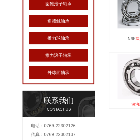
圆锥滚子轴承
角接触轴承
推力球轴承
NSK
深
推力滚子轴承
外球面轴承
联系我们
深沟
CONTACT US
电话：0769-22302126
传真：0769-22302137