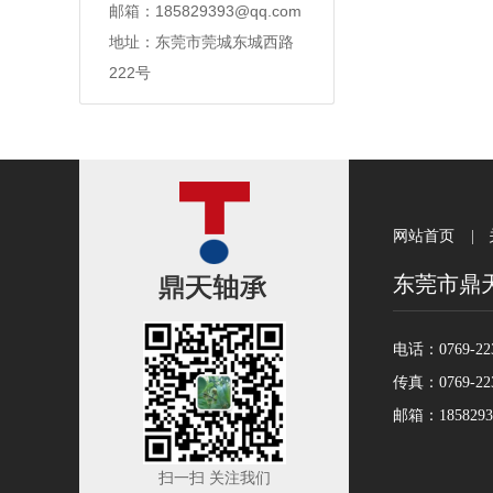
邮箱：185829393@qq.com
地址：东莞市莞城东城西路
222号
网站首页
|
东莞市鼎
电话：0769-223
传真：0769-223
邮箱：1858293
扫一扫 关注我们