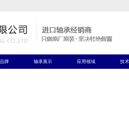
品牌
轴承展示
应用领域
技