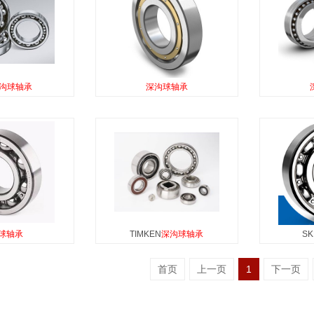
沟球轴承
深沟球轴承
球轴承
TIMKEN
深沟球轴承
SK
首页
上一页
1
下一页