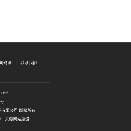
闻资讯
|
联系我们
.cn/
2号
天轴承有限公司 版权所有
：
东莞网站建设