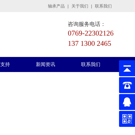
轴承产品
|
关于我们
|
联系我们
咨询服务电话：
0769-22302126
137 1300 2465
术支持
新闻资讯
联系我们