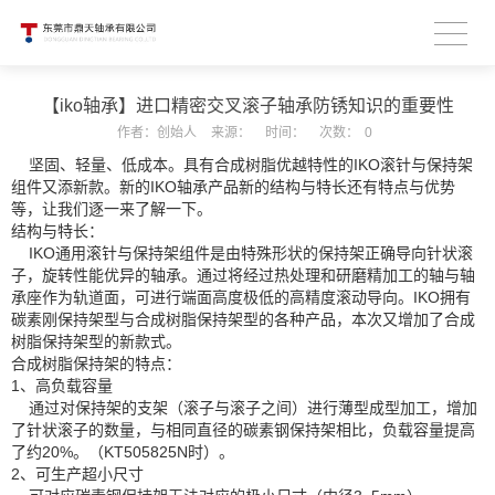
【iko轴承】进口精密交叉滚子轴承防锈知识的重要性
作者：
创始人
来源：
时间：
次数：
0
坚固、轻量、低成本。具有合成树脂优越特性的IKO滚针与保持架
组件又添新款。新的IKO轴承产品新的结构与特长还有特点与优势
等，让我们逐一来了解一下。
结构与特长：
IKO通用滚针与保持架组件是由特殊形状的保持架正确导向针状滚
子，旋转性能优异的轴承。通过将经过热处理和研磨精加工的轴与轴
承座作为轨道面，可进行端面高度极低的高精度滚动导向。IKO拥有
碳素刚保持架型与合成树脂保持架型的各种产品，本次又增加了合成
树脂保持架型的新款式。
合成树脂保持架的特点：
1、高负载容量
通过对保持架的支架（滚子与滚子之间）进行薄型成型加工，增加
了针状滚子的数量，与相同直径的碳素钢保持架相比，负载容量提高
了约20%。（KT505825N时）。
2、可生产超小尺寸