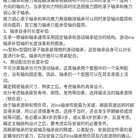
推力轴承和推力角接触球轴承根据结构不同可以同时承受一个或两个
方向的轴向力。当承受向力特别高时优选用推力圆柱滚子轴承和推力
调心滚子轴承。
推力调心滚子轴承和单向推力角接触球轴承可以同时承受轴向载荷和
径向载荷，其它推力轴承只能承受轴向载荷。
3、轴承自身的长度补偿
支承一根轴和轴承通常采用固定轴承和游动轴承组合的结构。游动ina
轴承补偿轴的长度误差和热膨胀。
nu型和n型圆柱滚子轴承是理想的游动轴承，这些轴承自身可以对长
度进行补偿。轴承内外圈可以用紧配合。
4、滑动配合的长度补偿
不可分离轴承也可作游动轴承。这类轴承两个套圈中的一个采用配
合，没有轴向固定面。因此，轴承的一个套圈可以在其支承面上活
动。
确定精密轴承尺寸、种类之后，考虑轴承的具体设计。
充分考虑轴承疲劳寿命、刚性、发热等因素，选择最适当的轴承游隙
（预负荷）。
由于轴承游隙和预负荷，对ina轴承性能最为关键，越是高速运转时越
显得关键、所以必须慎重考虑。选择不当时，还会发生早期破损或烧
结等问题。有必要从第4步到第3步，或从第4步到第2步，反复考虑。
确定主轴结构设计之后，要考虑实际安装时的必要条件。
高精密轴承的安装轴及轴承座的精度、公差配合、安装固定所需的紧
定螺母的拧紧力、实际安装之后的ina轴承预负荷及内部游隙的确认。