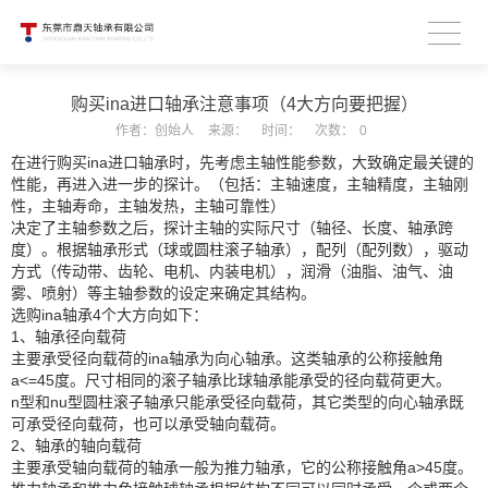
购买ina进口轴承注意事项（4大方向要把握）
作者：
创始人
来源：
时间：
次数：
0
在进行购买ina进口轴承时，先考虑主轴性能参数，大致确定最关键的
性能，再进入进一步的探计。（包括：主轴速度，主轴精度，主轴刚
性，主轴寿命，主轴发热，主轴可靠性）
决定了主轴参数之后，探计主轴的实际尺寸（轴径、长度、轴承跨
度）。根据轴承形式（球或圆柱滚子轴承），配列（配列数），驱动
方式（传动带、齿轮、电机、内装电机），润滑（油脂、油气、油
雾、喷射）等主轴参数的设定来确定其结构。
选购ina轴承4个大方向如下：
1、轴承径向载荷
主要承受径向载荷的ina轴承为向心轴承。这类轴承的公称接触角
a<=45度。尺寸相同的滚子轴承比球轴承能承受的径向载荷更大。
n型和nu型圆柱滚子轴承只能承受径向载荷，其它类型的向心轴承既
可承受径向载荷，也可以承受轴向载荷。
2、轴承的轴向载荷
主要承受轴向载荷的轴承一般为推力轴承，它的公称接触角a>45度。