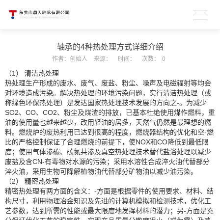
轴承的4种热处理方式详细介绍
作者：
创始人
来源：
时间：
次数：
0
（1） 清洁热处理
热处理生产形成的废水、废气、废盐、粉尘、噪声及电磁辐射等均会
对环境造成污染。解决热处理的环境污染问题，实行清洁热处理（或
称绿色环保热处理）是发达国家热处理技术发展的方向之-。为减少
SO2、CO、CO2、粉尘及煤渣的排放，已基本杜绝使用煤作燃料，重
油的使用量也越来越少，改用轻油的居多，天然气仍然是最理想的燃
料。燃烧炉的废热利用已达到很高的程度，燃烧器结构的优化和空-燃
比的严格控制保证了合理燃烧的前提下，使NOX和CO降低到最低限
度；使用气体渗碳、碳氮共渗及真空热处理技术替代盐浴处理以减少
废盐及含CN-有毒物对水源的污染；采用水溶性合成淬火油代替部分
淬火油，采用生物可降解植物油代替部分矿物油以减少油污染。
（2） 精密热处理
精密热处理有两方面的含义：-方面是根据零件的使用要求、材料、结
构尺寸，利用物理冶金知识及先进的计算机模拟和检测技术，优化工
艺参数，达到所需的性能或最大限度地发挥材料的潜力；另-方面是充