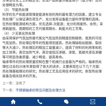
分保证优化工艺的稳定性，实现产品质量分散度很小（或为零）及热
处理畸变为零。
（3） 节能热处理
科学的生产和能源管理是能源有效利用的最有潜力的因素，建立专业
热处理厂以保证满负荷生产、充分发挥设备能力是科学管理的选择。
在热处理能源结构方面，优先选择-次能源；充分利用废热、余热；采
用耗能低、周期短的工艺代替周期长、耗能大的工艺等。
（4） 少无氧化热处理
由采用保护气氛加热替代氧化气氛加热到精度控制碳势、氮势的可控
气氛加热，热处理后零件的性能得到提高，热处理缺陷如脱碳、裂纹
等大大减少，热处理后的精加工留量减少，提高了材料的利用率和机
加工效率。真空加热气淬、真空或低压渗碳、渗氮、氮碳共渗及渗硼
等可明显改善质量、减少畸变、提高寿命。
轴承零件的热处理质量控制在整个机械行业是最为严格的。轴承热处
理在过去的20来年里取得了很大的进步，主要表现在以下几个方面：
热处理基础理论的研究；热处理工艺及应用技术的研究；新型热处理
装备及相关技术的开发。
上一条：没有了
下一条：
不锈钢轴承的常见问题及处理方法
版权所有©东莞市鼎天轴承有限公司
技术支持：企慕电子商务