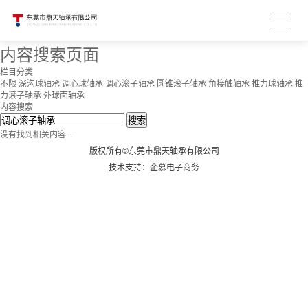
内容搜索页面
栏目分类
不限
深沟球轴承
调心球轴承
调心滚子轴承
圆锥滚子轴承
角接触轴承
推力球轴承
推
力滚子轴承
外球面轴承
内容搜索
搜索
没有找到相关内容...
版权所有©东莞市鼎天轴承有限公司
技术支持：企慕电子商务