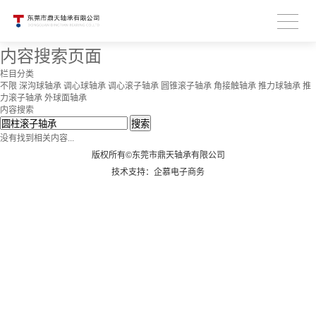
内容搜索页面
栏目分类
不限
深沟球轴承
调心球轴承
调心滚子轴承
圆锥滚子轴承
角接触轴承
推力球轴承
推
力滚子轴承
外球面轴承
内容搜索
搜索
没有找到相关内容...
版权所有©东莞市鼎天轴承有限公司
技术支持：企慕电子商务