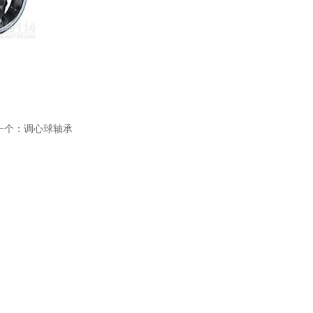
一个：
调心球轴承