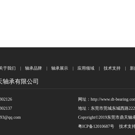
关于我们
|
轴承品牌
|
轴承展示
|
应用领域
|
技术支持
|
新
天轴承有限公司
02126
网址：http://www.dt-bearing.com
02137
地址：东莞市莞城东城西路22
93@qq.com
Copyright©2019东莞市鼎
粤ICP备12010687号
技术支持