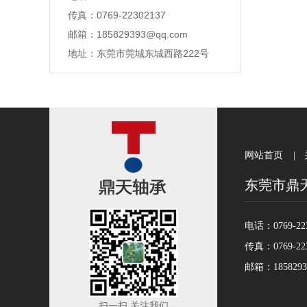
传真：0769-22302137
邮箱：185829393@qq.com
地址：东莞市莞城东城西路222号
网站首页
|
东莞市鼎
电话：0769-223
传真：0769-223
邮箱：1858293
扫一扫 关注我们