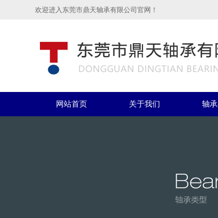
欢迎进入东莞市鼎天轴承有限公司官网！
网站首页
关于我们
轴承