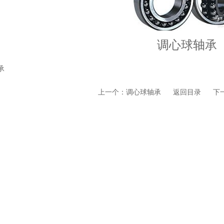
调心球轴承
承
上一个：
调心球轴承
返回目录
下