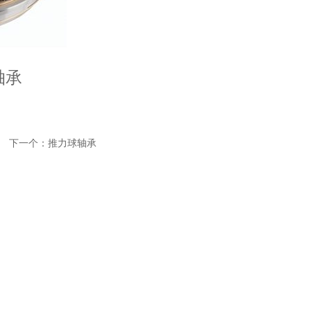
轴承
下一个：
推力球轴承