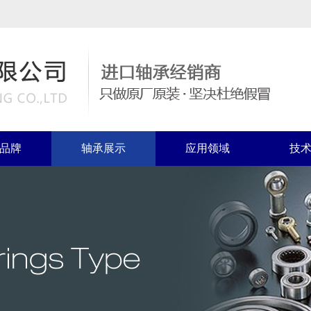
品牌
轴承展示
应用领域
技