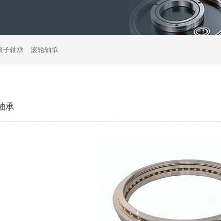
滚子轴承
滚轮轴承
轴承