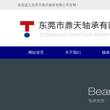
欢迎进入东莞市鼎天轴承有限公司官网！
网站首页
关于我们
轴承