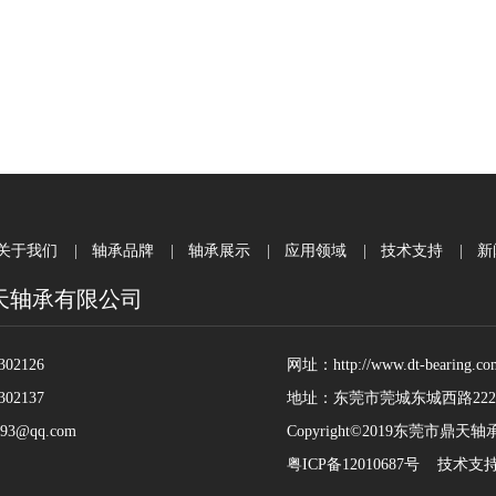
关于我们
|
轴承品牌
|
轴承展示
|
应用领域
|
技术支持
|
新
天轴承有限公司
02126
网址：http://www.dt-bearing.com
02137
地址：东莞市莞城东城西路22
93@qq.com
Copyright©2019东莞市鼎
粤ICP备12010687号
技术支持